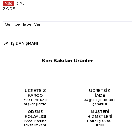
3 AL
60
2 ÖDE
Gelince Haber Ver
SATIŞ DANIŞMANI
Son Bakılan Ürünler
ÜCRETSİZ
ÜCRETSİZ
KARGO
İADE
1500 TL ve üzeri
30 gün içinde iade
alışverişlerde.
garantisi.
ÖDEME
MÜŞTERİ
KOLAYLIĞI
HİZMETLERİ
Kredi Kartına
Hafta içi 09:00-
taksit imkanı.
18:00