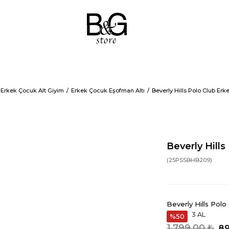
Erkek Çocuk Alt Giyim
Erkek Çocuk Eşofman Altı
Beverly Hills Polo Club Er
Beverly Hill
(25PSSBHB209)
Beverly Hills Polo
3 AL
50
1.799,00 ₺
89