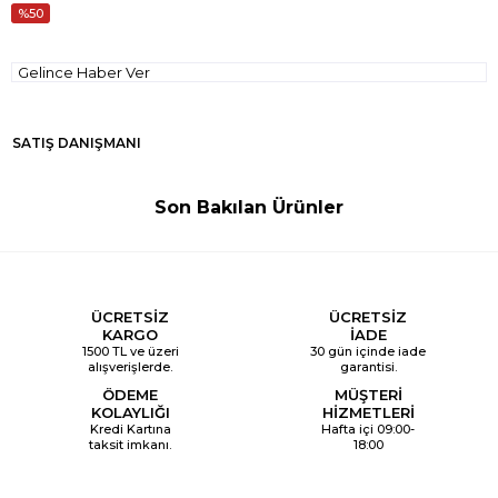
50
Gelince Haber Ver
SATIŞ DANIŞMANI
Son Bakılan Ürünler
ÜCRETSİZ
ÜCRETSİZ
KARGO
İADE
1500 TL ve üzeri
30 gün içinde iade
alışverişlerde.
garantisi.
ÖDEME
MÜŞTERİ
KOLAYLIĞI
HİZMETLERİ
Kredi Kartına
Hafta içi 09:00-
taksit imkanı.
18:00