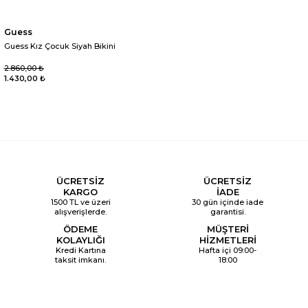
Guess
Guess Kız Çocuk Siyah Bikini
2.860,00 ₺
1.430,00 ₺
ÜCRETSİZ
ÜCRETSİZ
KARGO
İADE
1500 TL ve üzeri
30 gün içinde iade
alışverişlerde.
garantisi.
ÖDEME
MÜŞTERİ
KOLAYLIĞI
HİZMETLERİ
Kredi Kartına
Hafta içi 09:00-
taksit imkanı.
18:00