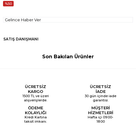
50
Gelince Haber Ver
SATIŞ DANIŞMANI
Son Bakılan Ürünler
ÜCRETSİZ
ÜCRETSİZ
KARGO
İADE
1500 TL ve üzeri
30 gün içinde iade
alışverişlerde.
garantisi.
ÖDEME
MÜŞTERİ
KOLAYLIĞI
HİZMETLERİ
Kredi Kartına
Hafta içi 09:00-
taksit imkanı.
18:00