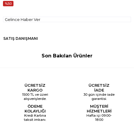
50
Gelince Haber Ver
SATIŞ DANIŞMANI
Son Bakılan Ürünler
ÜCRETSİZ
ÜCRETSİZ
KARGO
İADE
1500 TL ve üzeri
30 gün içinde iade
alışverişlerde.
garantisi.
ÖDEME
MÜŞTERİ
KOLAYLIĞI
HİZMETLERİ
Kredi Kartına
Hafta içi 09:00-
taksit imkanı.
18:00