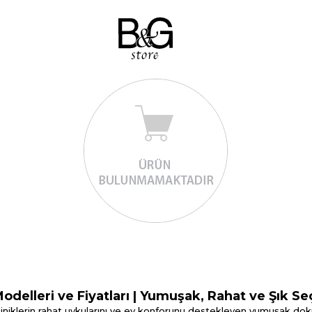
odelleri ve Fiyatları | Yumuşak, Rahat ve Şık S
miniklerin rahat uykularını ve ev konforunu destekleyen yumuşak dok