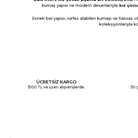
kumaş yapısı ve modern desenleriyle
kız çocu
Esnek bel yapısı, nefes alabilen kumaşı ve hassas c
koleksiyonlarıyla k
Çiçekli, kalpli, çizgili ve karakter desenleriyle süs
çocuk sweatshirt
mod
Kız çocuk kışlık pijama alt
modelleri sıcak tutan 
ÜCRETSİZ KARGO
tercih edilir. H
1500 TL ve üzeri alışverişlerde.
30 g
Tüm
kız çocuk pijama alt modelleri
yüksek kalit
çocu
B&G Store Kız Çocuk Pijama Alt
kategorisinde ye
Şimdi alışverişe başlay