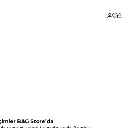
eçimler B&G Store’da
ulu, esnek ve sevimli tasarımlarla dolu. Pamuklu