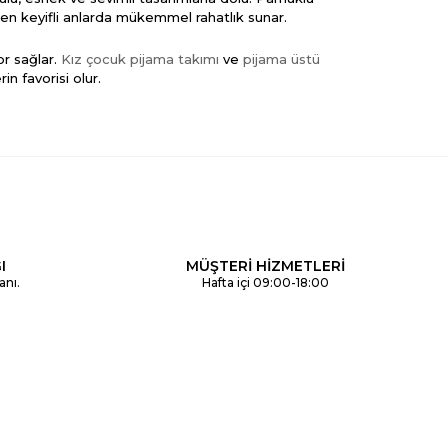
en keyifli anlarda mükemmel rahatlık sunar.
r sağlar.
Kız çocuk pijama takımı
ve
pijama üstü
n favorisi olur.
tarzını ev konforuna taşıyor. Soğuk günlerde
kız
l uyum yakalayın.
delleri ise nefes alabilir yapısıyla yaz aylarında
I
MÜŞTERİ HİZMETLERİ
eri bekliyor.
anı.
Hafta içi 09:00-18:00
vimli detaylarıyla uzun ömürlü kullanım sağlar.
Kız
r.
n. Küçük prenseslerin uykularına konfor ve renk
lt modellerini seçin!