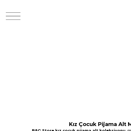
Kız Çocuk Pijama Alt M
B&G Store kız çocuk pijama alt koleksiyonu
, 