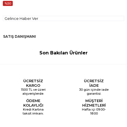
50
Gelince Haber Ver
SATIŞ DANIŞMANI
Son Bakılan Ürünler
ÜCRETSİZ
ÜCRETSİZ
KARGO
İADE
1500 TL ve üzeri
30 gün içinde iade
alışverişlerde.
garantisi.
ÖDEME
MÜŞTERİ
KOLAYLIĞI
HİZMETLERİ
Kredi Kartına
Hafta içi 09:00-
taksit imkanı.
18:00