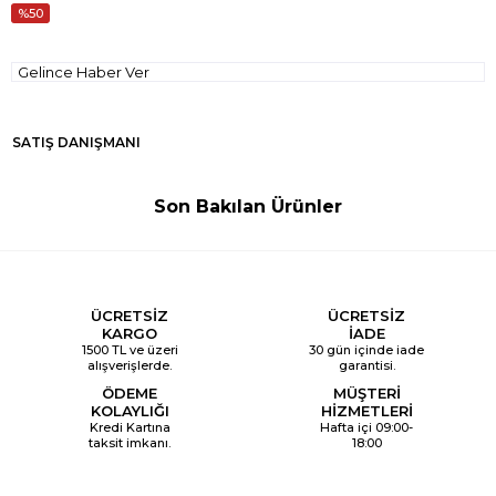
50
Gelince Haber Ver
SATIŞ DANIŞMANI
Son Bakılan Ürünler
ÜCRETSİZ
ÜCRETSİZ
KARGO
İADE
1500 TL ve üzeri
30 gün içinde iade
alışverişlerde.
garantisi.
ÖDEME
MÜŞTERİ
KOLAYLIĞI
HİZMETLERİ
Kredi Kartına
Hafta içi 09:00-
taksit imkanı.
18:00