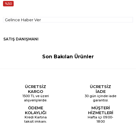
50
Gelince Haber Ver
SATIŞ DANIŞMANI
Son Bakılan Ürünler
ÜCRETSİZ
ÜCRETSİZ
KARGO
İADE
1500 TL ve üzeri
30 gün içinde iade
alışverişlerde.
garantisi.
ÖDEME
MÜŞTERİ
KOLAYLIĞI
HİZMETLERİ
Kredi Kartına
Hafta içi 09:00-
taksit imkanı.
18:00