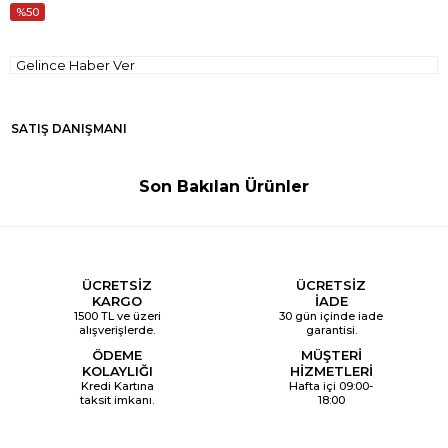
50
Gelince Haber Ver
SATIŞ DANIŞMANI
Son Bakılan Ürünler
ÜCRETSİZ
ÜCRETSİZ
KARGO
İADE
1500 TL ve üzeri
30 gün içinde iade
alışverişlerde.
garantisi.
ÖDEME
MÜŞTERİ
KOLAYLIĞI
HİZMETLERİ
Kredi Kartına
Hafta içi 09:00-
taksit imkanı.
18:00