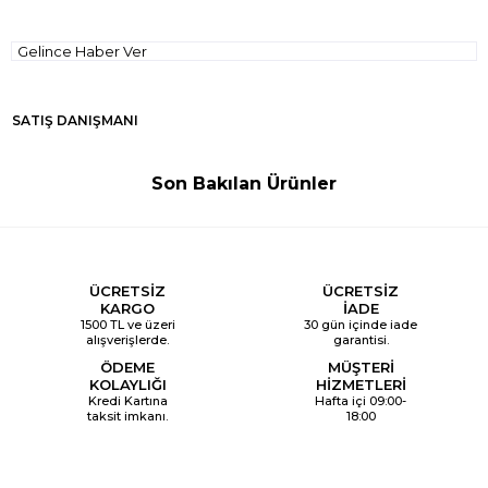
Gelince Haber Ver
SATIŞ DANIŞMANI
Son Bakılan Ürünler
ÜCRETSİZ
ÜCRETSİZ
KARGO
İADE
1500 TL ve üzeri
30 gün içinde iade
alışverişlerde.
garantisi.
ÖDEME
MÜŞTERİ
KOLAYLIĞI
HİZMETLERİ
Kredi Kartına
Hafta içi 09:00-
taksit imkanı.
18:00