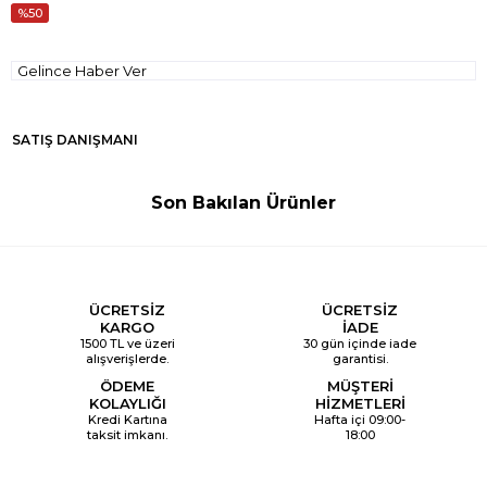
50
Gelince Haber Ver
SATIŞ DANIŞMANI
Son Bakılan Ürünler
ÜCRETSİZ
ÜCRETSİZ
KARGO
İADE
1500 TL ve üzeri
30 gün içinde iade
alışverişlerde.
garantisi.
ÖDEME
MÜŞTERİ
KOLAYLIĞI
HİZMETLERİ
Kredi Kartına
Hafta içi 09:00-
taksit imkanı.
18:00