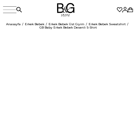
Anasayfa
Erkek Bebek
Erkek Bebek Üst Giyim
Erkek Bebek Sweatshirt
GB Baby Erkek Bebek Desenli S-Shirt