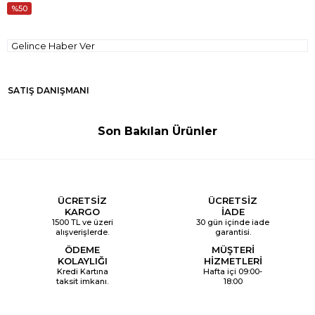
50
Gelince Haber Ver
SATIŞ DANIŞMANI
Son Bakılan Ürünler
ÜCRETSİZ
ÜCRETSİZ
KARGO
İADE
1500 TL ve üzeri
30 gün içinde iade
alışverişlerde.
garantisi.
ÖDEME
MÜŞTERİ
KOLAYLIĞI
HİZMETLERİ
Kredi Kartına
Hafta içi 09:00-
taksit imkanı.
18:00